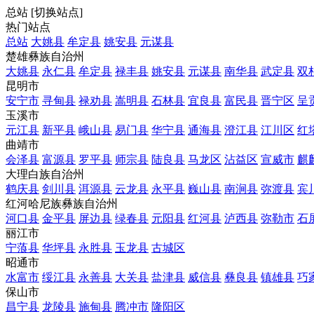
总站
[
切换站点
]
热门站点
总站
大姚县
牟定县
姚安县
元谋县
楚雄彝族自治州
大姚县
永仁县
牟定县
禄丰县
姚安县
元谋县
南华县
武定县
双
昆明市
安宁市
寻甸县
禄劝县
嵩明县
石林县
宜良县
富民县
晋宁区
呈
玉溪市
元江县
新平县
峨山县
易门县
华宁县
通海县
澄江县
江川区
红
曲靖市
会泽县
富源县
罗平县
师宗县
陆良县
马龙区
沾益区
宣威市
麒
大理白族自治州
鹤庆县
剑川县
洱源县
云龙县
永平县
巍山县
南涧县
弥渡县
宾
红河哈尼族彝族自治州
河口县
金平县
屏边县
绿春县
元阳县
红河县
泸西县
弥勒市
石
丽江市
宁蒗县
华坪县
永胜县
玉龙县
古城区
昭通市
水富市
绥江县
永善县
大关县
盐津县
威信县
彝良县
镇雄县
巧
保山市
昌宁县
龙陵县
施甸县
腾冲市
隆阳区