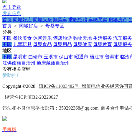
点击登录
发布信息
首页
同城好店
同城头条
顺风车
求职招聘
车辆买卖
房婆房产
首页
>
同城好店
>
母婴专区
分类：
不限
餐饮美食
休闲娱乐
酒店旅游
购物天地
生活服务
汽车服务
不限
儿童玩具
母婴食品
母婴用品
母婴健康
母婴教育
母婴服务
地区：
不限
昆明市
曲靖市
玉溪市
保山市
昭通市
丽江市
普洱市
临沧
江傈僳族自治州
迪庆藏族自治州
没有相关店铺
赞助推广
Copyright ©2028
滇ICP备11003482号
增值电信业务经营许可证(IC
经营性ICP:滇B2-20220027
违法和不良信息举报邮箱：359292368@qq.com 商务合作电话/微信
手机版