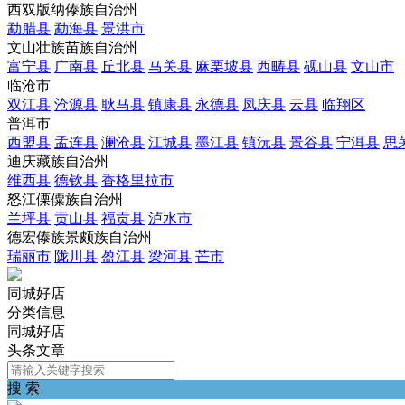
西双版纳傣族自治州
勐腊县
勐海县
景洪市
文山壮族苗族自治州
富宁县
广南县
丘北县
马关县
麻栗坡县
西畴县
砚山县
文山市
临沧市
双江县
沧源县
耿马县
镇康县
永德县
凤庆县
云县
临翔区
普洱市
西盟县
孟连县
澜沧县
江城县
墨江县
镇沅县
景谷县
宁洱县
思
迪庆藏族自治州
维西县
德钦县
香格里拉市
怒江傈僳族自治州
兰坪县
贡山县
福贡县
泸水市
德宏傣族景颇族自治州
瑞丽市
陇川县
盈江县
梁河县
芒市
同城好店
分类信息
同城好店
头条文章
搜 索