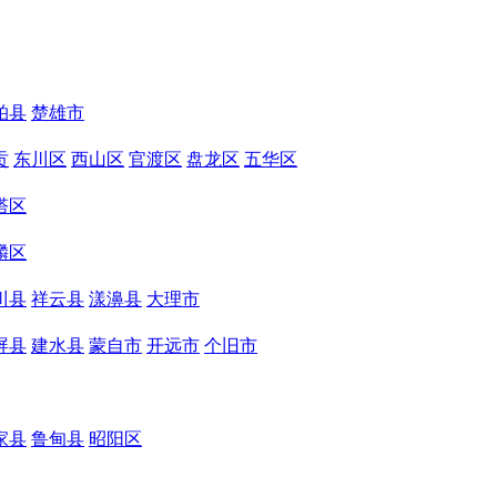
柏县
楚雄市
贡
东川区
西山区
官渡区
盘龙区
五华区
塔区
麟区
川县
祥云县
漾濞县
大理市
屏县
建水县
蒙自市
开远市
个旧市
家县
鲁甸县
昭阳区