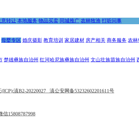
生意转让
本地服务
物品买卖
同城推广
农林牧渔
打听问事
母婴专区
婚庆摄影
教育培训
家居建材
房产相关
商务服务
农林
市
楚雄彝族自治州
红河哈尼族彝族自治州
文山壮族苗族自治州
P):滇B2-20220027
滇公安网备53232602201611号
15808787998