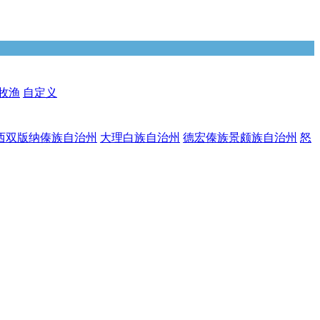
牧渔
自定义
西双版纳傣族自治州
大理白族自治州
德宏傣族景颇族自治州
怒