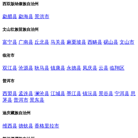
西双版纳傣族自治州
勐腊县
勐海县
景洪市
文山壮族苗族自治州
富宁县
广南县
丘北县
马关县
麻栗坡县
西畴县
砚山县
文山市
临沧市
双江县
沧源县
耿马县
镇康县
永德县
凤庆县
云县
临翔区
普洱市
西盟县
孟连县
澜沧县
江城县
墨江县
镇沅县
景谷县
宁洱县
思
茅县
普洱市
景东县
迪庆藏族自治州
维西县
德钦县
香格里拉市