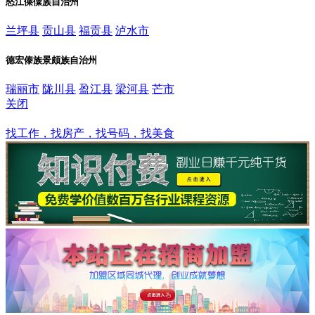
怒江傈僳族自治州
兰坪县
贡山县
福贡县
泸水市
德宏傣族景颇族自治州
瑞丽市
陇川县
盈江县
梁河县
芒市
关闭
盐津县
找工作，找房产，找号码，找美食