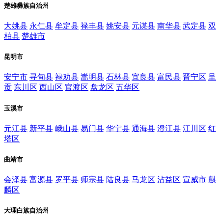
楚雄彝族自治州
大姚县
永仁县
牟定县
禄丰县
姚安县
元谋县
南华县
武定县
双
柏县
楚雄市
昆明市
安宁市
寻甸县
禄劝县
嵩明县
石林县
宜良县
富民县
晋宁区
呈
贡
东川区
西山区
官渡区
盘龙区
五华区
玉溪市
元江县
新平县
峨山县
易门县
华宁县
通海县
澄江县
江川区
红
塔区
曲靖市
会泽县
富源县
罗平县
师宗县
陆良县
马龙区
沾益区
宣威市
麒
麟区
大理白族自治州