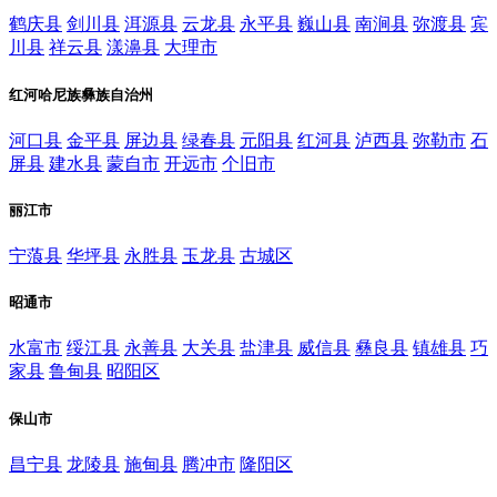
鹤庆县
剑川县
洱源县
云龙县
永平县
巍山县
南涧县
弥渡县
宾
川县
祥云县
漾濞县
大理市
红河哈尼族彝族自治州
河口县
金平县
屏边县
绿春县
元阳县
红河县
泸西县
弥勒市
石
屏县
建水县
蒙自市
开远市
个旧市
丽江市
宁蒗县
华坪县
永胜县
玉龙县
古城区
昭通市
水富市
绥江县
永善县
大关县
盐津县
威信县
彝良县
镇雄县
巧
家县
鲁甸县
昭阳区
保山市
昌宁县
龙陵县
施甸县
腾冲市
隆阳区