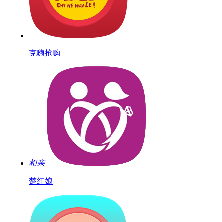
克嗨抢购
相亲
楚红娘