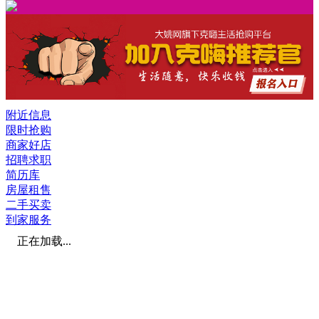
附近信息
限时抢购
商家好店
招聘求职
简历库
房屋租售
二手买卖
到家服务
正在加载...