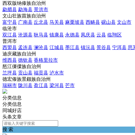
西双版纳傣族自治州
勐腊县
勐海县
景洪市
文山壮族苗族自治州
富宁县
广南县
丘北县
马关县
麻栗坡县
西畴县
砚山县
文山市
临沧市
双江县
沧源县
耿马县
镇康县
永德县
凤庆县
云县
临翔区
普洱市
西盟县
孟连县
澜沧县
江城县
墨江县
镇沅县
景谷县
宁洱县
思
迪庆藏族自治州
维西县
德钦县
香格里拉市
怒江傈僳族自治州
兰坪县
贡山县
福贡县
泸水市
德宏傣族景颇族自治州
瑞丽市
陇川县
盈江县
梁河县
芒市
分类信息
分类信息
同城好店
头条文章
搜 索