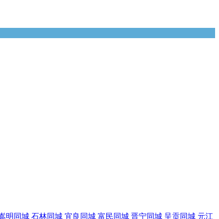
嵩明同城
石林同城
宜良同城
富民同城
晋宁同城
呈贡同城
元江