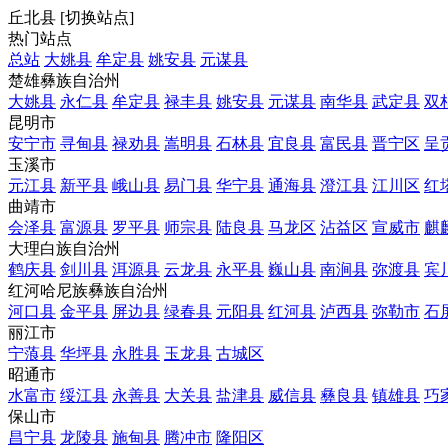
丘北县
[
切换站点
]
热门站点
总站
大姚县
牟定县
姚安县
元谋县
楚雄彝族自治州
大姚县
永仁县
牟定县
禄丰县
姚安县
元谋县
南华县
武定县
双
昆明市
安宁市
寻甸县
禄劝县
嵩明县
石林县
宜良县
富民县
晋宁区
呈
玉溪市
元江县
新平县
峨山县
易门县
华宁县
通海县
澄江县
江川区
红
曲靖市
会泽县
富源县
罗平县
师宗县
陆良县
马龙区
沾益区
宣威市
麒
大理白族自治州
鹤庆县
剑川县
洱源县
云龙县
永平县
巍山县
南涧县
弥渡县
宾
红河哈尼族彝族自治州
河口县
金平县
屏边县
绿春县
元阳县
红河县
泸西县
弥勒市
石
丽江市
宁蒗县
华坪县
永胜县
玉龙县
古城区
昭通市
水富市
绥江县
永善县
大关县
盐津县
威信县
彝良县
镇雄县
巧
保山市
昌宁县
龙陵县
施甸县
腾冲市
隆阳区