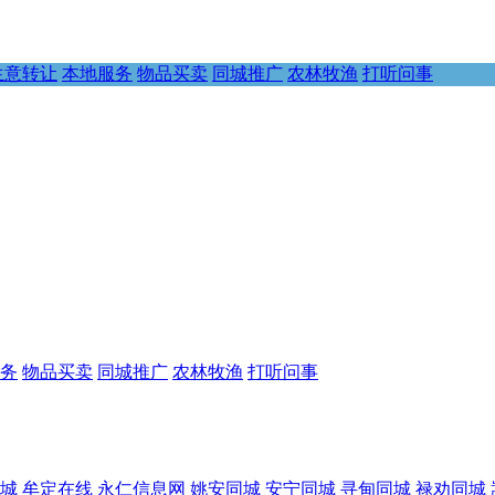
生意转让
本地服务
物品买卖
同城推广
农林牧渔
打听问事
务
物品买卖
同城推广
农林牧渔
打听问事
城
牟定在线
永仁信息网
姚安同城
安宁同城
寻甸同城
禄劝同城