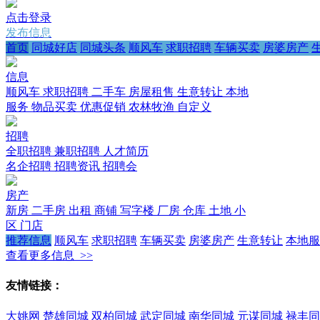
点击登录
发布信息
首页
同城好店
同城头条
顺风车
求职招聘
车辆买卖
房婆房产
信息
顺风车
求职招聘
二手车
房屋租售
生意转让
本地
服务
物品买卖
优惠促销
农林牧渔
自定义
招聘
全职招聘
兼职招聘
人才简历
名企招聘
招聘资讯
招聘会
房产
新房
二手房
出租
商铺
写字楼
厂房
仓库
土地
小
区
门店
推荐信息
顺风车
求职招聘
车辆买卖
房婆房产
生意转让
本地服
查看更多信息 >>
友情链接：
大姚网
楚雄同城
双柏同城
武定同城
南华同城
元谋同城
禄丰同