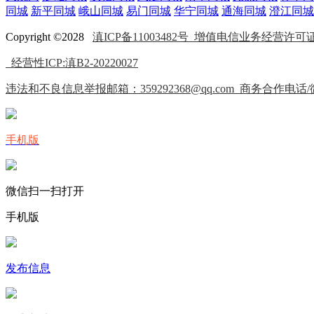
同城
新平同城
峨山同城
易门同城
华宁同城
通海同城
澄江同城
Copyright ©2028
滇ICP备11003482号
增值电信业务经营许可证(IC
经营性ICP:滇B2-20220027
违法和不良信息举报邮箱：359292368@qq.com 商务合作电话/微信
手机版
微信扫一扫打开
手机版
发布信息