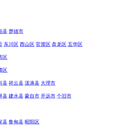
柏县
楚雄市
贡
东川区
西山区
官渡区
盘龙区
五华区
塔区
麟区
川县
祥云县
漾濞县
大理市
屏县
建水县
蒙自市
开远市
个旧市
家县
鲁甸县
昭阳区