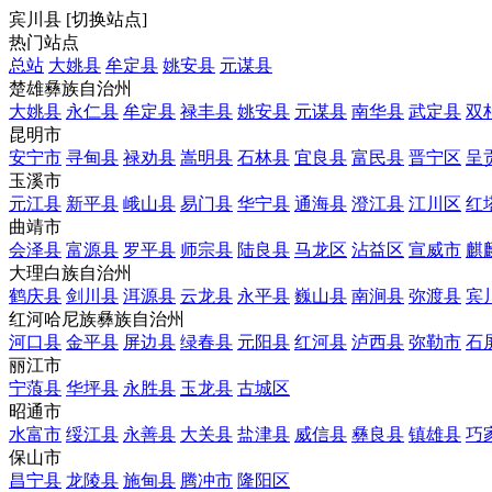
宾川县
[
切换站点
]
热门站点
总站
大姚县
牟定县
姚安县
元谋县
楚雄彝族自治州
大姚县
永仁县
牟定县
禄丰县
姚安县
元谋县
南华县
武定县
双
昆明市
安宁市
寻甸县
禄劝县
嵩明县
石林县
宜良县
富民县
晋宁区
呈
玉溪市
元江县
新平县
峨山县
易门县
华宁县
通海县
澄江县
江川区
红
曲靖市
会泽县
富源县
罗平县
师宗县
陆良县
马龙区
沾益区
宣威市
麒
大理白族自治州
鹤庆县
剑川县
洱源县
云龙县
永平县
巍山县
南涧县
弥渡县
宾
红河哈尼族彝族自治州
河口县
金平县
屏边县
绿春县
元阳县
红河县
泸西县
弥勒市
石
丽江市
宁蒗县
华坪县
永胜县
玉龙县
古城区
昭通市
水富市
绥江县
永善县
大关县
盐津县
威信县
彝良县
镇雄县
巧
保山市
昌宁县
龙陵县
施甸县
腾冲市
隆阳区