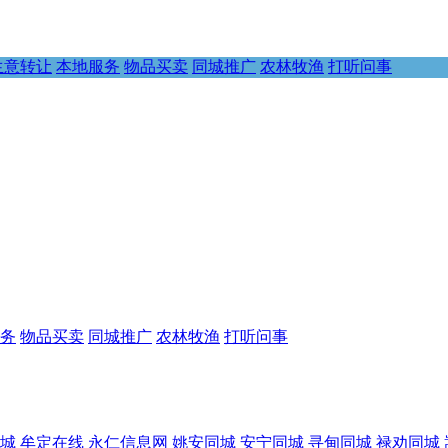
生意转让
本地服务
物品买卖
同城推广
农林牧渔
打听问事
务
物品买卖
同城推广
农林牧渔
打听问事
城
牟定在线
永仁信息网
姚安同城
安宁同城
寻甸同城
禄劝同城