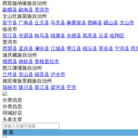
西双版纳傣族自治州
勐腊县
勐海县
景洪市
文山壮族苗族自治州
富宁县
广南县
丘北县
马关县
麻栗坡县
西畴县
砚山县
文山市
临沧市
双江县
沧源县
耿马县
镇康县
永德县
凤庆县
云县
临翔区
普洱市
西盟县
孟连县
澜沧县
江城县
墨江县
镇沅县
景谷县
宁洱县
思
迪庆藏族自治州
维西县
德钦县
香格里拉市
怒江傈僳族自治州
兰坪县
贡山县
福贡县
泸水市
德宏傣族景颇族自治州
瑞丽市
陇川县
盈江县
梁河县
芒市
分类信息
分类信息
同城好店
头条文章
搜 索