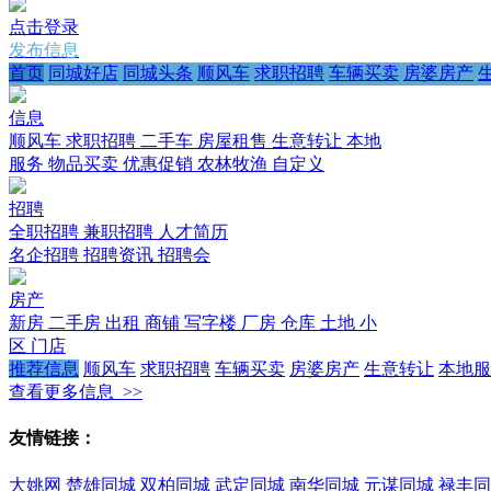
点击登录
发布信息
首页
同城好店
同城头条
顺风车
求职招聘
车辆买卖
房婆房产
信息
顺风车
求职招聘
二手车
房屋租售
生意转让
本地
服务
物品买卖
优惠促销
农林牧渔
自定义
招聘
全职招聘
兼职招聘
人才简历
名企招聘
招聘资讯
招聘会
房产
新房
二手房
出租
商铺
写字楼
厂房
仓库
土地
小
区
门店
推荐信息
顺风车
求职招聘
车辆买卖
房婆房产
生意转让
本地服
查看更多信息 >>
友情链接：
大姚网
楚雄同城
双柏同城
武定同城
南华同城
元谋同城
禄丰同