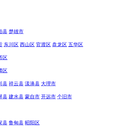
柏县
楚雄市
贡
东川区
西山区
官渡区
盘龙区
五华区
塔区
麟区
川县
祥云县
漾濞县
大理市
屏县
建水县
蒙自市
开远市
个旧市
家县
鲁甸县
昭阳区