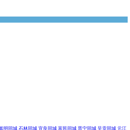
嵩明同城
石林同城
宜良同城
富民同城
晋宁同城
呈贡同城
元江