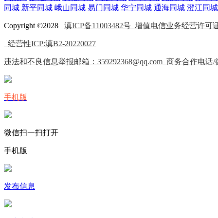
同城
新平同城
峨山同城
易门同城
华宁同城
通海同城
澄江同城
Copyright ©2028
滇ICP备11003482号
增值电信业务经营许可证(IC
经营性ICP:滇B2-20220027
违法和不良信息举报邮箱：359292368@qq.com 商务合作电话/微信
手机版
微信扫一扫打开
手机版
发布信息