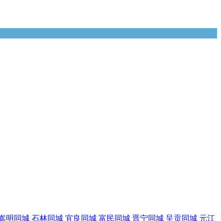
嵩明同城
石林同城
宜良同城
富民同城
晋宁同城
呈贡同城
元江