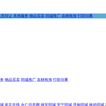
生意转让
本地服务
物品买卖
同城推广
农林牧渔
打听问事
务
物品买卖
同城推广
农林牧渔
打听问事
城
牟定在线
永仁信息网
姚安同城
安宁同城
寻甸同城
禄劝同城