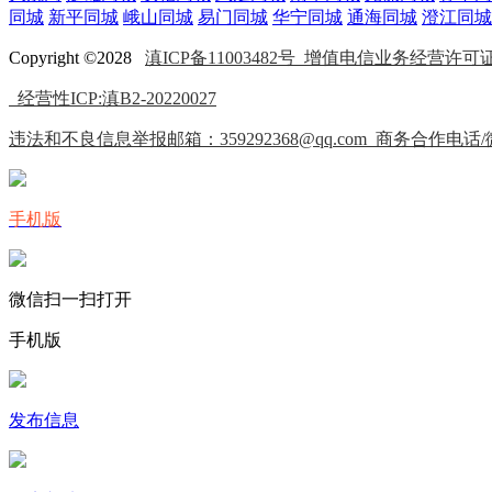
同城
新平同城
峨山同城
易门同城
华宁同城
通海同城
澄江同城
Copyright ©2028
滇ICP备11003482号
增值电信业务经营许可证(IC
经营性ICP:滇B2-20220027
违法和不良信息举报邮箱：359292368@qq.com 商务合作电话/微信
手机版
微信扫一扫打开
手机版
发布信息