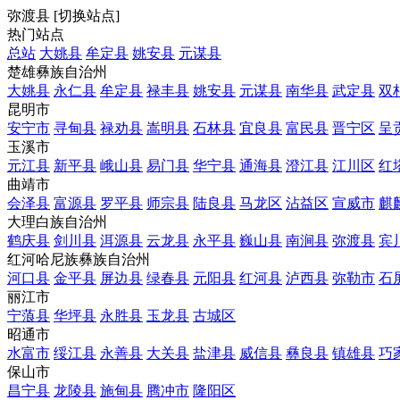
弥渡县
[
切换站点
]
热门站点
总站
大姚县
牟定县
姚安县
元谋县
楚雄彝族自治州
大姚县
永仁县
牟定县
禄丰县
姚安县
元谋县
南华县
武定县
双
昆明市
安宁市
寻甸县
禄劝县
嵩明县
石林县
宜良县
富民县
晋宁区
呈
玉溪市
元江县
新平县
峨山县
易门县
华宁县
通海县
澄江县
江川区
红
曲靖市
会泽县
富源县
罗平县
师宗县
陆良县
马龙区
沾益区
宣威市
麒
大理白族自治州
鹤庆县
剑川县
洱源县
云龙县
永平县
巍山县
南涧县
弥渡县
宾
红河哈尼族彝族自治州
河口县
金平县
屏边县
绿春县
元阳县
红河县
泸西县
弥勒市
石
丽江市
宁蒗县
华坪县
永胜县
玉龙县
古城区
昭通市
水富市
绥江县
永善县
大关县
盐津县
威信县
彝良县
镇雄县
巧
保山市
昌宁县
龙陵县
施甸县
腾冲市
隆阳区