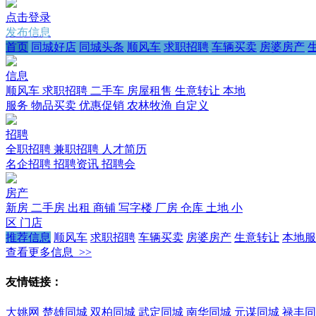
点击登录
发布信息
首页
同城好店
同城头条
顺风车
求职招聘
车辆买卖
房婆房产
信息
顺风车
求职招聘
二手车
房屋租售
生意转让
本地
服务
物品买卖
优惠促销
农林牧渔
自定义
招聘
全职招聘
兼职招聘
人才简历
名企招聘
招聘资讯
招聘会
房产
新房
二手房
出租
商铺
写字楼
厂房
仓库
土地
小
区
门店
推荐信息
顺风车
求职招聘
车辆买卖
房婆房产
生意转让
本地服
查看更多信息 >>
友情链接：
大姚网
楚雄同城
双柏同城
武定同城
南华同城
元谋同城
禄丰同