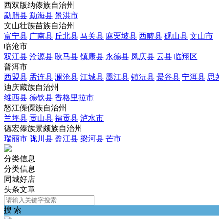
西双版纳傣族自治州
勐腊县
勐海县
景洪市
文山壮族苗族自治州
富宁县
广南县
丘北县
马关县
麻栗坡县
西畴县
砚山县
文山市
临沧市
双江县
沧源县
耿马县
镇康县
永德县
凤庆县
云县
临翔区
普洱市
西盟县
孟连县
澜沧县
江城县
墨江县
镇沅县
景谷县
宁洱县
思
迪庆藏族自治州
维西县
德钦县
香格里拉市
怒江傈僳族自治州
兰坪县
贡山县
福贡县
泸水市
德宏傣族景颇族自治州
瑞丽市
陇川县
盈江县
梁河县
芒市
分类信息
分类信息
同城好店
头条文章
搜 索