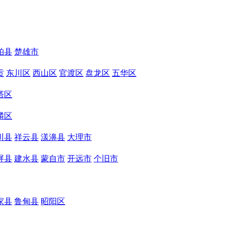
柏县
楚雄市
贡
东川区
西山区
官渡区
盘龙区
五华区
塔区
麟区
川县
祥云县
漾濞县
大理市
屏县
建水县
蒙自市
开远市
个旧市
家县
鲁甸县
昭阳区